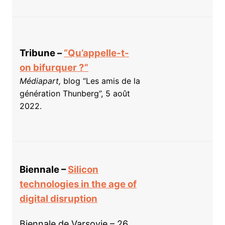
Tribune –
“Qu’appelle-t-
on bifurquer ?”
Médiapart,
blog “Les amis de la
génération Thunberg”, 5 août
2022.
Biennale –
Silicon
technologies in the age of
digital disruption
Biennale de Varsovie – 26