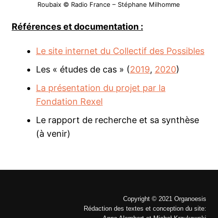
Roubaix © Radio France – Stéphane Milhomme
Références et documentation :
Le site internet du Collectif des Possibles
Les « études de cas » (
2019
,
2020
)
La présentation du projet par la
Fondation Rexel
Le rapport de recherche et sa synthèse
(à venir)
Copyright © 2021 Organoesis
Rédaction des textes et conception du site: