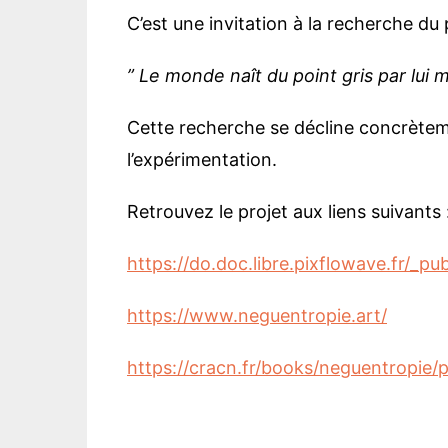
énergies
Se
C’est une invitation à la recherche du 
Éducation, enseign
Bi
recherche
” Le monde naît du point gris par lui
De
Politique, médias, 
l’
d’
Urbanité, réseaux,
Be
Cette recherche se décline concrètem
informatisation
l’expérimentation.
Pa
Territoires, localités
es
internation
At
Retrouvez le projet aux liens suivants 
La
Sé
https://do.doc.libre.pixflowave.fr/_pu
Re
th
https://www.neguentropie.art/
In
https://cracn.fr/books/neguentropie
An
En
Th
po