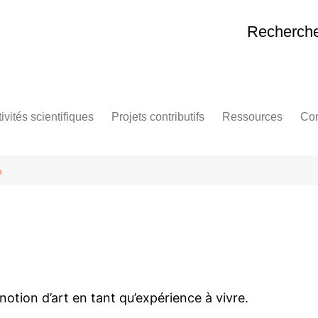
Recherches
ivités scientifiques
Projets contributifs
Ressources
Con
rkshop – The Immense
Séminaire Pharmakon en
Autour de “Bifurquer
elle
gression
hypertexte
Autour de Bernard S
e
cience,
ologies dismédiatiques du
Consultation sur l’avenir de
Liens
mérique
l’IA avec Pol.is
minaire de lecture – La
Exposition TECH CARE –
chnique et le temps
Hommage à Bernard Stiegler
logies
armakon Studies
Noèse : vidéothèque de
concepts
itique de l’Intelligence
ificielle
Former l’attention
notion d’art en tant qu’expérience à vivre.
es,
tropocene Research
Noomaketa