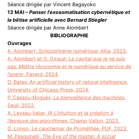
Séance dirigée par Vincent Bagayoko
13 MAI –
Panser l’exosomatisation cybernétique et
la bêtise artificielle avec Bernard Stiegler
Séance dirigée par Anne Alombert
BIBLIOGRAPHIE
Ouvrages
A. Alombert,
Schizophrénie numérique
, Allia, 2023.
A. Alombert et G. Giraud,
Le capital que je ne suis
pas. Mettre l’économie et le numérique au service de
l’avenir
, Fayard, 2024.
D. Bates,
An artificial history of natural intelligence
,
University of Chicago Press, 2024.
P. Cassou-Noguès,
La bienveillance des machines,
Seuil, 2022.
A. Leveau-Valier,
IA L’intuition et la création à
l’épreuve des algorithmes
, Champ-Vallon, 2023.
G. Longo,
Le cauchemar de Prométhée
, PUF, 2023.
M. Pasquinelli,
The Eye of the master. A social