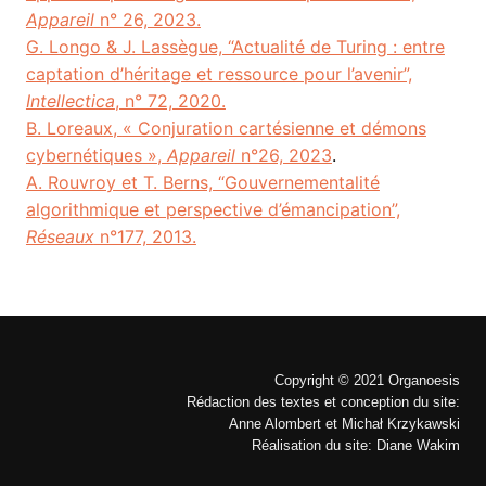
Appareil
n° 26, 2023.
G. Longo & J. Lassègue, “Actualité de Turing : entre
captation d’héritage et ressource pour l’avenir”,
Intellectica
, n° 72, 2020.
B.
Loreaux
,
« Conjuration cartésienne et démons
cybernétiques »
,
Appareil
n°
26, 2023
.
A. Rouvroy et T. Berns, “Gouvernementalité
algorithmique et perspective d’émancipation”,
Réseaux
n°177, 2013.
Copyright © 2021 Organoesis
Rédaction des textes et conception du site:
Anne Alombert et Michał Krzykawski
Réalisation du site: Diane Wakim