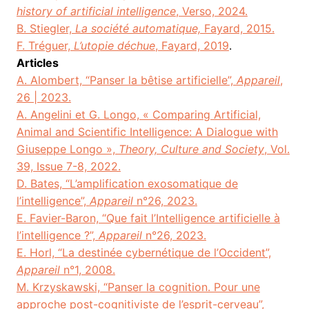
history of artificial intelligence
, Verso, 2024.
B. Stiegler,
La société automatique,
Fayard, 2015.
F. Tréguer,
L’utopie déchue
, Fayard, 2019
.
Articles
A. Alombert, “Panser la bêtise artificielle”,
Appareil
,
26 | 2023.
A. Angelini et G. Longo, « Comparing Artificial,
Animal and Scientific Intelligence: A Dialogue with
Giuseppe Longo »,
Theory, Culture and Society
, Vol.
39, Issue 7-8, 2022.
D. Bates, “L’amplification exosomatique de
l’intelligence”,
Appareil
n°26, 2023.
E. Favier-Baron, “Que fait l’Intelligence artificielle à
l’intelligence ?”,
Appareil
n°
26, 2023
.
E. Horl, “La destinée cybernétique de l’Occident”,
Appareil
n°1, 2008.
M. Krzyskawski, “Panser la cognition. Pour une
approche post-cognitiviste de l’esprit-cerveau”,