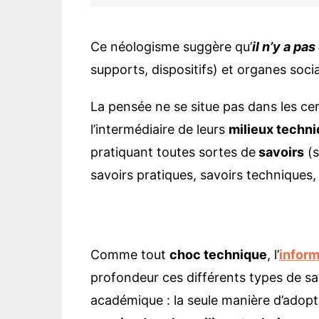
énergies
Se
Éducation, enseign
Bi
recherche
Ce néologisme suggère qu’
il n’y a
pas
De
Politique, médias, 
l’
supports, dispositifs) et organes socia
d’
Urbanité, réseaux,
Be
informatisation
La pensée ne se situe pas dans les cer
Pa
Territoires, localités
es
l’intermédiaire de leurs
milieux techn
internation
At
pratiquant toutes sortes de
savoirs
(s
La
savoirs pratiques, savoirs techniques, 
Sé
Re
th
In
Comme tout
choc technique
, l’
inform
An
profondeur ces différents types de sav
En
académique : la seule manière d’adopt
Th
po