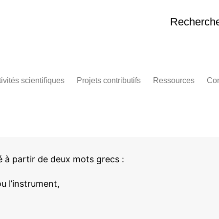
Recherches
ivités scientifiques
Projets contributifs
Ressources
Con
rkshop – The Immense
Séminaire Pharmakon en
Autour de “Bifurquer
elle
gression
hypertexte
Autour de Bernard S
cience,
ologies dismédiatiques du
Consultation sur l’avenir de
Liens
mérique
l’IA avec Pol.is
minaire de lecture – La
Exposition TECH CARE –
chnique et le temps
Hommage à Bernard Stiegler
 à partir de deux mots grecs :
logies
armakon Studies
Noèse : vidéothèque de
concepts
 ou l’instrument,
itique de l’Intelligence
ificielle
Former l’attention
es,
tropocene Research
Noomaketa