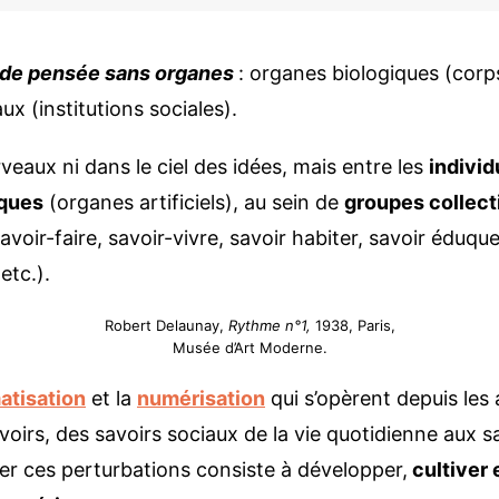
minar
Néguentropie
ement,
ennale de Varsovie
Bokitempus
 de pensée sans organes
: organes biologiques (corp
 la philosophie à
Le Collectif des Possibles
sociétés
organologie. Colloque
ux (institutions sociales).
hommage à la pensée de
Plaine Commune Territoire
rnard Stiegler
Apprenant Contributif
veaux ni dans le ciel des idées, mais entre les
individ
nser les écrans et les
,
prits
iques
(organes artificiels), au sein de
groupes collect
elier de lecture autour de
avoir-faire, savoir-vivre, savoir habiter, savoir éduque
 société automatique
etc.).
minaire “Bifurquer”
penser l’informatique
Robert Delaunay,
Rythme n°1,
1938, Paris,
éorique
Musée d’Art Moderne.
formatique et générations
atisation
et la
numérisation
qui s’opèrent depuis les
thropocène et
oirs, des savoirs sociaux de la vie quotidienne aux s
tropocène
er ces perturbations consiste à développer,
cultiver 
éorie critique et
ststructuralisme